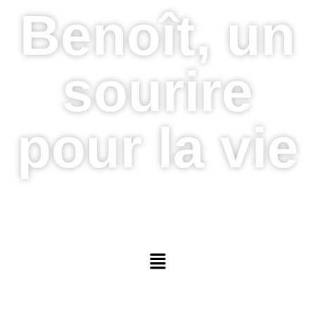
Benoît, un
sourire
pour la vie